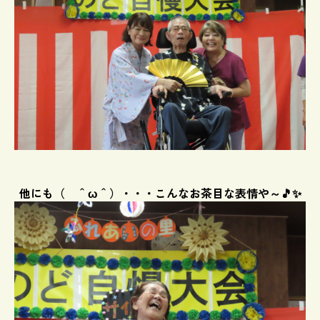
他にも（ ＾ω＾）・・・こんなお茶目な表情や～🎵✨