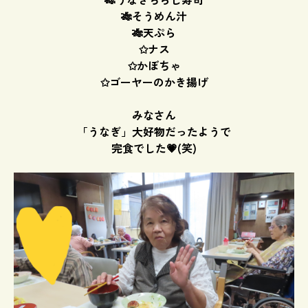
🎋そうめん汁
🎋天ぷら
✩ナス
✩かぼちゃ
✩ゴーヤーのかき揚げ
みなさん
「うなぎ」大好物だったようで
完食でした💗(笑)