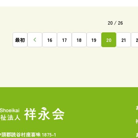
20
/ 26
最初
16
17
18
19
20
21
中頭郡読谷村座喜味 1875-1