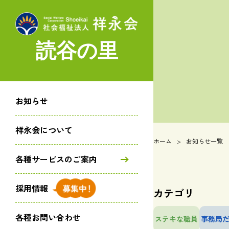
読谷の里
施設介護サービス
お知らせ
読谷の里 生活養護課
栄養課
祥永会について
ホーム
お知らせ一覧
ショートステイ
各種サービスのご案内
採用情報
地域密着型サービス
カテゴリ
ふれあいの里
各種お問い合わせ
ステキな職員
事務局