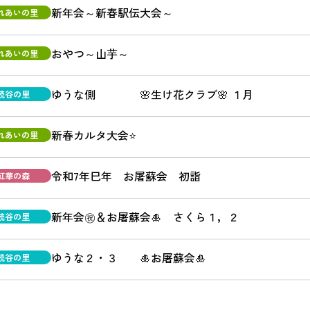
新年会～新春駅伝大会～
れあいの里
おやつ～山芋～
れあいの里
ゆうな側 🌸生け花クラブ🌸 １月
読谷の里
新春カルタ大会⭐
れあいの里
令和7年巳年 お屠蘇会 初詣
紅華の森
新年会㊗＆お屠蘇会🎍 さくら１，２
読谷の里
ゆうな２・３ 🎍お屠蘇会🎍
読谷の里