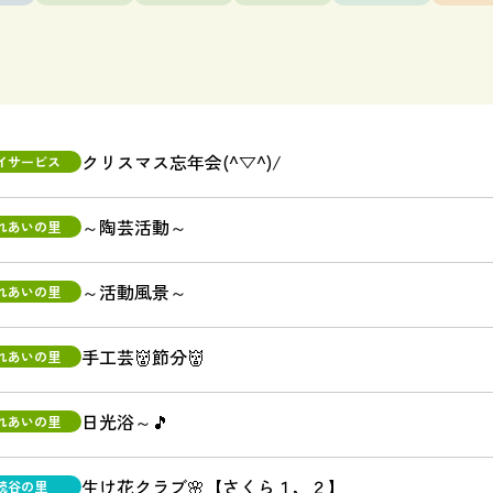
クリスマス忘年会(^▽^)/
イサービス
～陶芸活動～
れあいの里
～活動風景～
れあいの里
手工芸👹節分👹
れあいの里
日光浴～🎵
れあいの里
生け花クラブ🌸【さくら１，２】
読谷の里