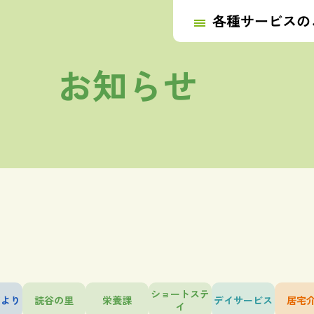
お知らせ
ショートステ
だより
読谷の里
栄養課
デイサービス
居宅
イ